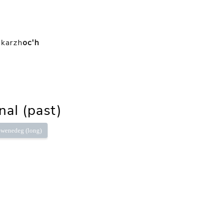
skarzh
oc'h
nal (past)
wenedeg (long)