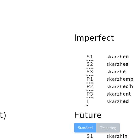
Imperfect
S1
.
skarzh
en
S2
.
skarzh
es
S3
.
skarzh
e
P1
.
skarzh
emp
P2
.
skarzh
ec'h
P3
.
skarzh
ent
I
.
skarzh
ed
t)
Future
Standard
Tregerieg
S1
.
skarzh
in