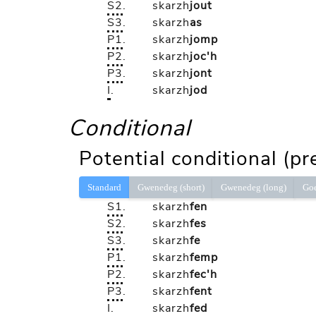
S2
.
skarzh
jout
S3
.
skarzh
as
P1
.
skarzh
jomp
P2
.
skarzh
joc'h
P3
.
skarzh
jont
I
.
skarzh
jod
Conditional
Potential conditional (pr
Standard
Gwenedeg (short)
Gwenedeg (long)
Go
S1
.
skarzh
fen
S2
.
skarzh
fes
S3
.
skarzh
fe
P1
.
skarzh
femp
P2
.
skarzh
fec'h
P3
.
skarzh
fent
I
.
skarzh
fed