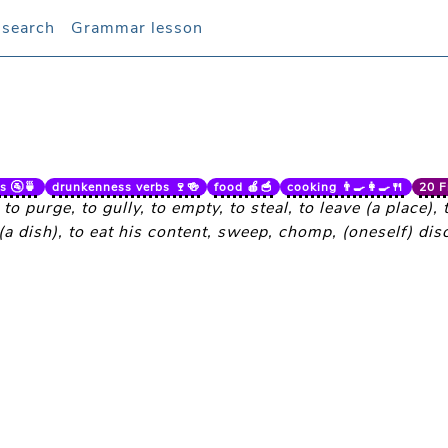
 search
 search
Grammar lesson
Grammar lesson
s 🚰🍵
drunkenness verbs 🍷🍻
food 🍎🥣
cooking 👨‍🍳👩‍🍳🍴
20 F
to purge, to gully, to empty, to steal, to leave (a place),
y (a dish), to eat his content, sweep, chomp, (oneself) d