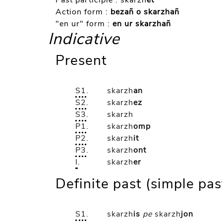
Past participle :
skarzh
et
Action form :
bezañ o skarzhañ
"en ur" form :
en ur skarzhañ
Indicative
Present
S1
.
skarzh
an
S2
.
skarzh
ez
S3
.
skarzh
P1
.
skarzh
omp
P2
.
skarzh
it
P3
.
skarzh
ont
I
.
skarzh
er
Definite past (simple pas
S1
.
skarzh
is
pe
skarzh
jon