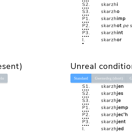
S2
.
skarzh
i
S3
.
skarzh
o
P1
.
skarzh
imp
P2
.
skarzh
ot
pe
P3
.
skarzh
int
I
.
skarzh
or
esent)
Unreal conditio
elo
Standard
Gwenedeg (short)
G
S1
.
skarzh
jen
S2
.
skarzh
jes
S3
.
skarzh
je
P1
.
skarzh
jemp
P2
.
skarzh
jec'h
P3
.
skarzh
jent
I
.
skarzh
jed