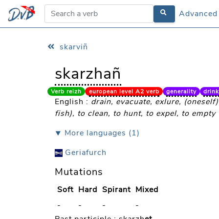
Advanced
Advanced
skarviñ
skarzhañ
Verb reizh
european level A2 verb
generality
drink
English :
drain, evacuate, exlure, (oneself) 
fish), to clean, to hunt, to expel, to empt
⯆ More languages (1)
Geriafurch
Mutations
Soft
Hard
Spirant
Mixed
-
-
-
-