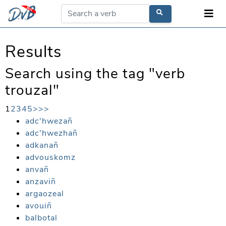
Results
Search using the tag "verb
trouzal"
1
2
3
4
5
>
>>
adc'hwezañ
adc'hwezhañ
adkanañ
advouskomz
anvañ
anzaviñ
argaozeal
avouiñ
balbotal