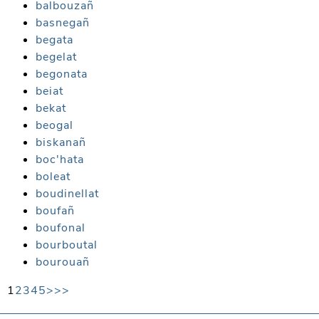
balbouzañ
basnegañ
begata
begelat
begonata
beiat
bekat
beogal
biskanañ
boc'hata
boleat
boudinellat
boufañ
boufonal
bourboutal
bourouañ
1
2
3
4
5
>
>>