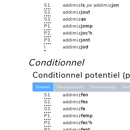
S1
.
addimiz
is
pe
addimiz
jon
S2
.
addimiz
jout
S3
.
addimiz
as
P1
.
addimiz
jomp
P2
.
addimiz
joc'h
P3
.
addimiz
jont
I
.
addimiz
jod
Conditionnel
Conditionnel potentiel (
Standard
Vannetais (court)
Vannetais (long)
Goë
S1
.
addimiz
fen
S2
.
addimiz
fes
S3
.
addimiz
fe
P1
.
addimiz
femp
P2
.
addimiz
fec'h
P3
.
addimiz
fent