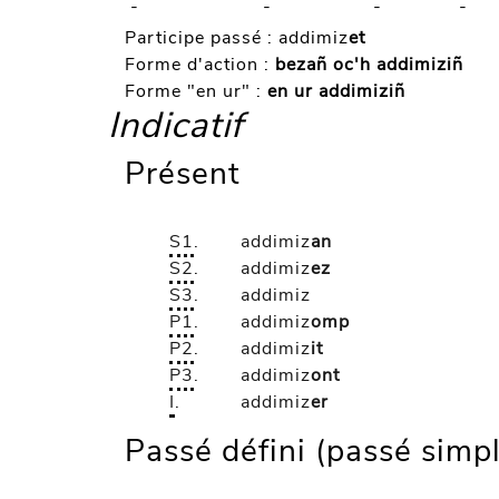
-
-
-
-
Participe passé :
addimiz
et
Forme d'action :
bezañ oc'h addimiziñ
Forme "en ur" :
en ur addimiziñ
Indicatif
Présent
S1
.
addimiz
an
S2
.
addimiz
ez
S3
.
addimiz
P1
.
addimiz
omp
P2
.
addimiz
it
P3
.
addimiz
ont
I
.
addimiz
er
Passé défini (passé simp