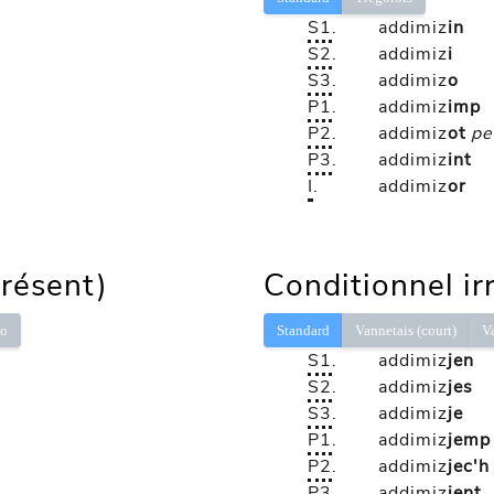
S1
.
addimiz
in
S2
.
addimiz
i
S3
.
addimiz
o
P1
.
addimiz
imp
P2
.
addimiz
ot
pe
P3
.
addimiz
int
I
.
addimiz
or
présent)
Conditionnel ir
lo
Standard
Vannetais (court)
V
S1
.
addimiz
jen
S2
.
addimiz
jes
S3
.
addimiz
je
P1
.
addimiz
jemp
P2
.
addimiz
jec'h
P3
.
addimiz
jent