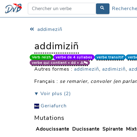
Recherche
Recherche
addimeziñ
addimiziñ
Verb reizh
verbe de 4 syllabes
verbe transitif
verbe
verbe qui contient « dd » ⚠️🔤
Autres formes :
addimeziñ
,
azdimiziñ
,
az
Français :
se remarier, convoler (en parla
⯆ Voir plus (2)
Geriafurch
Mutations
Adoucissante
Ducissante
Spirante
Mixt