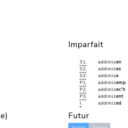
Imparfait
S1
.
addimiz
en
S2
.
addimiz
es
S3
.
addimiz
e
P1
.
addimiz
emp
P2
.
addimiz
ec'h
P3
.
addimiz
ent
I
.
addimiz
ed
le)
Futur
Standard
Trégorois