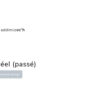
addimiz
oc'h
réel (passé)
annetais (long)