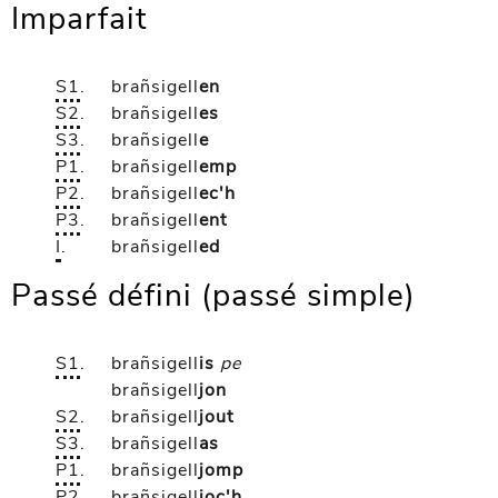
Imparfait
S1
.
brañsigell
en
S2
.
brañsigell
es
S3
.
brañsigell
e
P1
.
brañsigell
emp
P2
.
brañsigell
ec'h
P3
.
brañsigell
ent
I
.
brañsigell
ed
Passé défini (passé simple)
S1
.
brañsigell
is
pe
brañsigell
jon
S2
.
brañsigell
jout
S3
.
brañsigell
as
P1
.
brañsigell
jomp
P2
.
brañsigell
joc'h