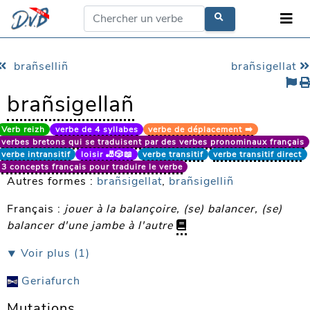
brañselliñ
brañsigellat
brañsigellañ
Verb reizh
verbe de 4 syllabes
verbe de déplacement ➡️
verbes bretons qui se traduisent par des verbes pronominaux français
verbe intransitif
loisir 🎳🎲📖
verbe transitif
verbe transitif direct
3 concepts français pour traduire le verbe
Autres formes :
brañsigellat
,
brañsigelliñ
Français :
jouer à la balançoire, (se) balancer, (se)
balancer d'une jambe à l'autre
⯆ Voir plus (1)
Geriafurch
Mutations