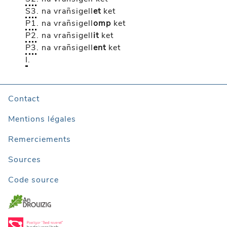
S3
.
na vrañsigell
et
ket
P1
.
na vrañsigell
omp
ket
P2
.
na vrañsigell
it
ket
P3
.
na vrañsigell
ent
ket
I
.
Contact
Mentions légales
Remerciements
Sources
Code source