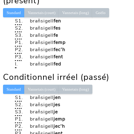
(présent)
Standard
Vannetais (court)
Vannetais (long)
Goëlo
S1
.
brañsigell
fen
S2
.
brañsigell
fes
S3
.
brañsigell
fe
P1
.
brañsigell
femp
P2
.
brañsigell
fec'h
P3
.
brañsigell
fent
I
.
brañsigell
fed
Conditionnel irréel (passé)
Standard
Vannetais (court)
Vannetais (long)
S1
.
brañsigell
jen
S2
.
brañsigell
jes
S3
.
brañsigell
je
P1
.
brañsigell
jemp
P2
.
brañsigell
jec'h
P3
.
brañsigell
jent