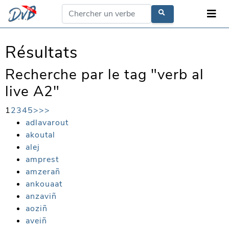
Résultats
Recherche par le tag "verb al
live A2"
1
2
3
4
5
>
>>
adlavarout
akoutal
alej
amprest
amzerañ
ankouaat
anzaviñ
aoziñ
aveiñ