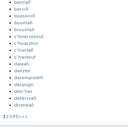
bannañ
berviñ
boesoniñ
bountañ
broustañ
c'hoarvezout
c'hoarzhin
c'hwitañ
c'hwitout
daleañ
danzen
daremprediñ
daspugn
delc'her
deskrivañ
direnkañ
1
2
3
4
5
>
>>