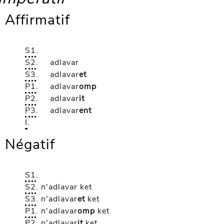
Affirmatif
S1
.
S2
.
adlavar
S3
.
adlavar
et
P1
.
adlavar
omp
P2
.
adlavar
it
P3
.
adlavar
ent
I
.
Négatif
S1
.
S2
.
n'adlavar
ket
S3
.
n'adlavar
et
ket
P1
.
n'adlavar
omp
ket
P2
.
n'adlavar
it
ket