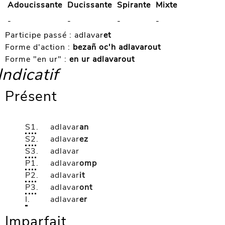
Adoucissante
Ducissante
Spirante
Mixte
-
-
-
-
Participe passé :
adlavar
et
Forme d'action :
bezañ oc'h adlavarout
Forme "en ur" :
en ur adlavarout
Indicatif
Présent
S1
.
adlavar
an
S2
.
adlavar
ez
S3
.
adlavar
P1
.
adlavar
omp
P2
.
adlavar
it
P3
.
adlavar
ont
I
.
adlavar
er
Imparfait