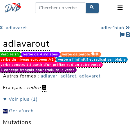
adlavaret
adlec'hiañ
adlavarout
Verb reizh
verbe de 4 syllabes
verbe de parole 🗣️💬
verbe du niveau européen A2
verbe à l'infinitif et radical semblable
verbe construit à partir d'un préfixe et d'un autre verbe
1 concept français pour traduire le verbe
Autres formes :
adlavar
,
adlâret
,
adlavaret
Français :
redire
⯆ Voir plus (1)
Geriafurch
Mutations