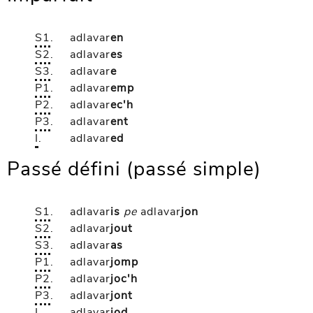
S1
.
adlavar
en
S2
.
adlavar
es
S3
.
adlavar
e
P1
.
adlavar
emp
P2
.
adlavar
ec'h
P3
.
adlavar
ent
I
.
adlavar
ed
Passé défini (passé simple)
S1
.
adlavar
is
pe
adlavar
jon
S2
.
adlavar
jout
S3
.
adlavar
as
P1
.
adlavar
jomp
P2
.
adlavar
joc'h
P3
.
adlavar
jont
I
.
adlavar
jod